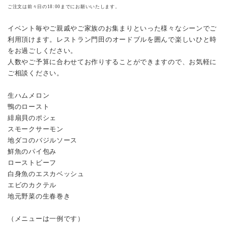
ご注文は前々日の18:00までにお願いいたします。
イベント毎やご親戚やご家族のお集まりといった様々なシーンでご
利用頂けます。
レストラン門田のオードブルを囲んで楽しいひと時
をお過ごしください。
人数やご予算に合わせてお作りすることができますので、お気軽に
ご相談ください。
生ハムメロン
鴨のロースト
緋扇貝のポシェ
スモークサーモン
地ダコのバジルソース
鮮魚のパイ包み
ローストビーフ
白身魚のエスカベッシュ
エビのカクテル
地元野菜の生春巻き
（メニューは一例です）