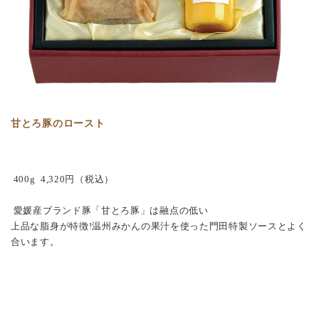
甘とろ豚のロースト
400g 4,320円（税込）
愛媛産ブランド豚「甘とろ豚」は融点の低い
上品な脂身が特徴
!
温州みかんの果汁を使った門田特製ソースとよく
合います。