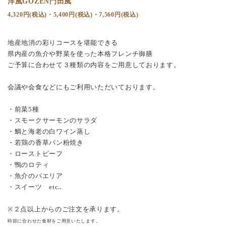
洋風GOZEN門田風
4,320円(税込)・5,400円(税込)・7,560円(税込)
地産地消の彩りコースを堪能できる
県内産の魚介や野菜を使った本格フレンチ御膳
ご予算に合わせて３種類の内容をご用意しております。
会議や会食などにもご利用いただいております。
・前菜5種
・スモークサーモンのサラダ
・鯛と海老の白ワイン蒸し
・若鶏の香草パン粉焼き
・ローストビーフ
・鴨のロティ
・魚介のパエリア
・スイーツ
etc‥
※２点以上からのご注文を承ります。
時節に合わせた食材をご用意いたします。